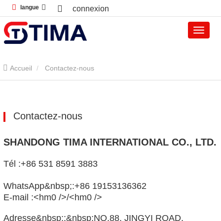
langue
connexion
Accueil
Contactez-nous
Contactez-nous
SHANDONG TIMA INTERNATIONAL CO., LTD.
Tél :
+86 531 8591 3883
WhatsApp&nbsp;:
+86 19153136362
E-mail :
<hm0 />
/
<hm0 />
Adresse&nbsp;:&nbsp;NO.88, JINGYI ROAD,