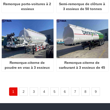
Remorque porte-voitures à 2 
Semi-remorque de clôture à 
essieux
3 essieux de 50 tonnes
Remorque-citerne de 
Remorque-citerne de 
poudre en vrac à 3 essieux 
carburant à 3 essieux de 45 
et 12 roues
000 litres
1
2
3
4
5
6
7
8
9