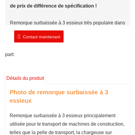
de prix de différence de spécification !
Remorque surbaissée à 3 essieux très populaire dans
le secteur du transport de machines de construction,
Contact maintenant
avec un centre de gravité stable, une superbe
capacité de charge, etc.
part:
Marque : TIMA
Numéro de modèle: TMA370LBT
Détails du produit
Année de fabrication : 2023
Stock : 1 unité
Photo de remorque surbaissée à 3
essieux
Remorque surbaissée à 3 essieux principalement
utilisée pour le transport de machines de construction,
telles que la pelle de transport, la chargeuse sur