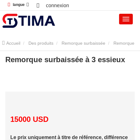
langue
connexion
Accueil
Des produits
Remorque surbaissée
Remorque
Remorque surbaissée à 3 essieux
surbaissée
Remorque surbaissée à 3 essieux
15000 USD
Le prix uniquement à titre de référence, différence