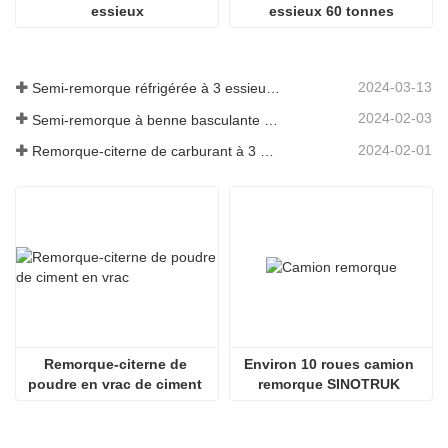
essieux
essieux 60 tonnes
2024-03-13
Semi-remorque réfrigérée à 3 essieux vers l'Algérie
2024-02-03
Semi-remorque à benne basculante à 3 essieux de 60 tonnes au Ghana
2024-02-01
Remorque-citerne de carburant à 3 essieux de 45 000 litres au Sénégal
Remorque-citerne de 
Environ 10 roues camion 
poudre en vrac de ciment 
remorque SINOTRUK 
de 3 essieux de 50 tonnes
HOWO NX 380HP